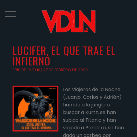
Skip
to
content
LUCIFER, EL QUE TRAE EL
INFIERNO
EPISODIO 2X10 | 27 DE FEBRERO DE 2023
Los Viajeros de la Noche
(Juanjo, Carlos y Adrián)
han ido a la jungla a
buscar a Kurtz, se han
subido al Titanic y han
viajado a Pandora, se han
dado un garbeo por